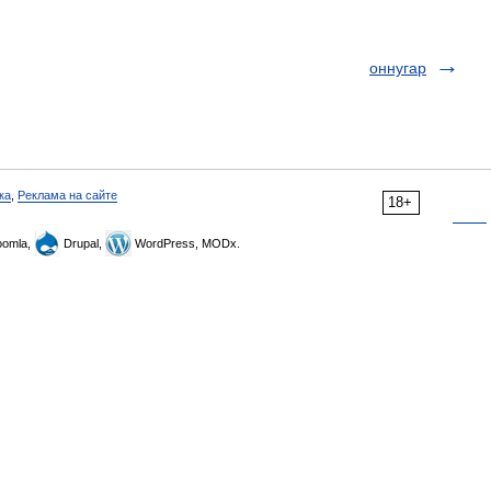
оннугар
ка
,
Реклама на сайте
18+
omla,
Drupal,
WordPress, MODx.