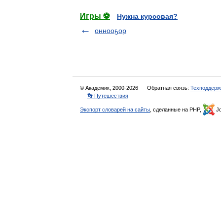
Игры ⚽
Нужна курсовая?
оннооҕор
© Академик, 2000-2026
Обратная связь:
Техподдерж
👣 Путешествия
Экспорт словарей на сайты
, сделанные на PHP,
Jo