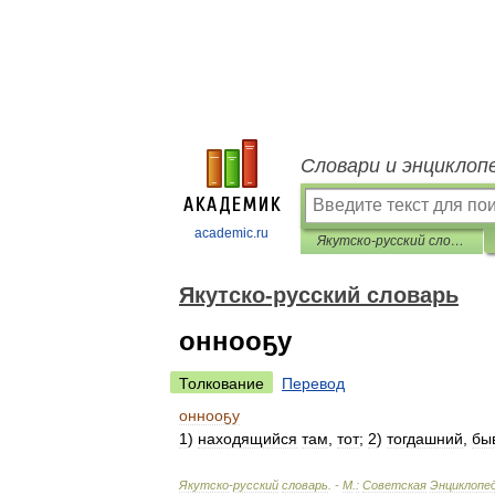
Словари и энциклоп
academic.ru
Якутско-русский словарь
Якутско-русский словарь
оннооҕу
Толкование
Перевод
оннооҕу
1
)
находящийся
там
,
тот
;
2
)
тогдашний
,
бы
Якутско
-
русский
словарь
. -
М
.
:
Советская
Энциклопе