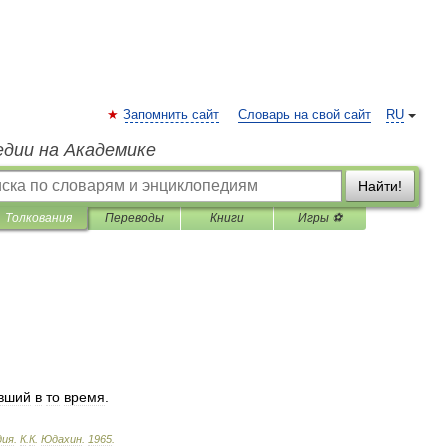
Запомнить сайт
Словарь на свой сайт
RU
едии на Академике
Найти!
Толкования
Переводы
Книги
Игры ⚽
вший
в
то
время
.
дия
.
К
.
К
.
Юдахин
.
1965
.